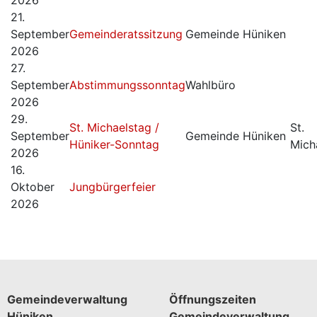
2026
21.
September
Gemeinderatssitzung
Gemeinde Hüniken
2026
27.
September
Abstimmungssonntag
Wahlbüro
2026
29.
St. Michaelstag /
St.
September
Gemeinde Hüniken
Hüniker-Sonntag
Mich
2026
16.
Oktober
Jungbürgerfeier
2026
Gemeindeverwaltung
Öffnungszeiten
Hüniken
Gemeindeverwaltung